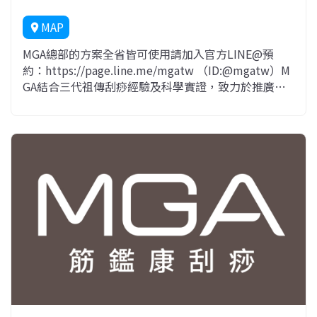
MAP
location_on
MGA總部的方案全省皆可使用請加入官方LINE@預
約：https://page.line.me/mgatw （ID:@mgatw）M
GA結合三代祖傳刮痧經驗及科學實證，致力於推廣
「科學刮痧」，我們提供刮痧服務 / 刮痧教學 / 刮痧器
具販售。客服電話: 02-77522508客服時間:週一至週五
09:00-18:00